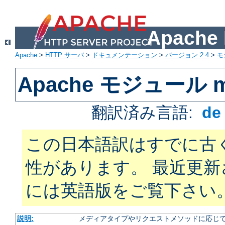
Apach
Apache
>
HTTP サーバ
>
ドキュメンテーション
>
バージョン 2.4
>
モ
Apache モジュール mo
翻訳済み言語:
d
この日本語訳はすでに古
性があります。 最近更
には英語版をご覧下さい
説明:
メディアタイプやリクエストメソッドに応じて 