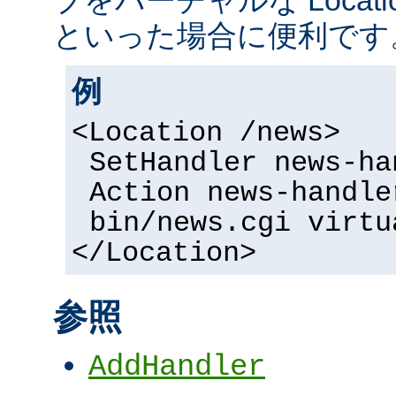
といった場合に便利です
例
<Location /news>
SetHandler news-ha
Action news-handle
bin/news.cgi virtu
</Location>
参照
AddHandler