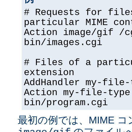
# Requests for file
particular MIME con
Action image/gif /c
bin/images.cgi
# Files of a partic
extension
AddHandler my-file-
Action my-file-type
bin/program.cgi
最初の例では、MIME 
のファイル