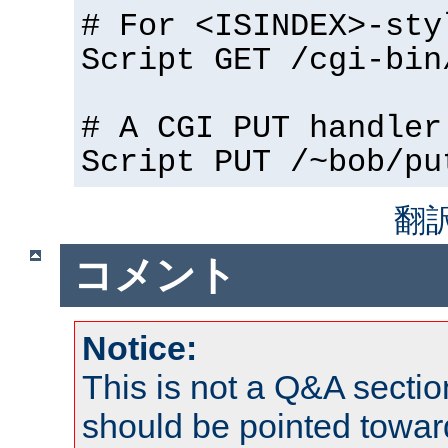
# For <ISINDEX>-sty
Script GET /cgi-bin
# A CGI PUT handler
Script PUT /~bob/pu
翻
コメント
Notice:
This is not a Q&A sect
should be pointed towar